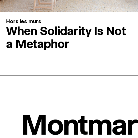
Hors les murs
When Solidarity Is Not
a Metaphor
Montmar