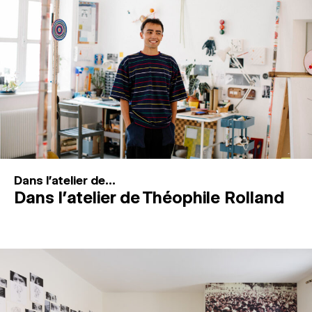
MAGAZINE
ESPACES DE PRATIQUE ARTISTIQUE
↓
Recherche
Connexion
↓
Dans l'atelier de...
Dans l’atelier de Théophile Rolland