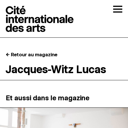
Skip to content
Togg
APPELS À CANDIDATURES
← Retour au magazine
LA CITÉ
↓
Jacques-Witz Lucas
RÉSIDENCES
↓
ATELIERS OUVERTS
Et aussi dans le magazine
PROGRAMMATION