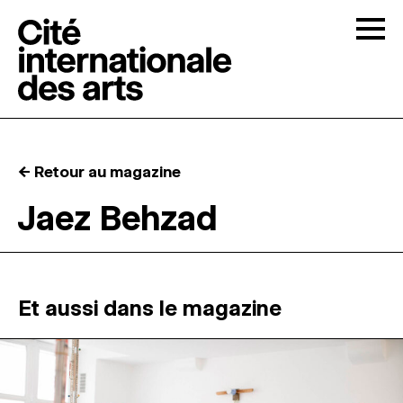
Skip to content
Togg
APPELS À CANDIDATURES
← Retour au magazine
LA CITÉ
↓
Jaez Behzad
RÉSIDENCES
↓
ATELIERS OUVERTS
Et aussi dans le magazine
PROGRAMMATION