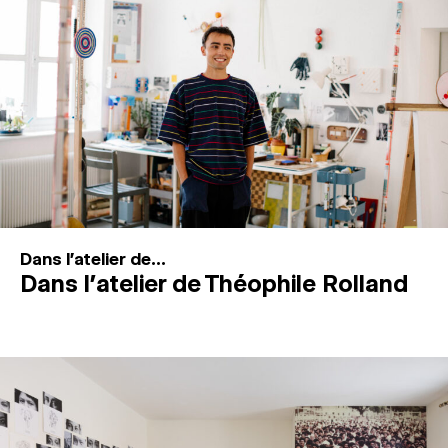
MAGAZINE
ESPACES DE PRATIQUE ARTISTIQUE
↓
Recherche
Connexion
↓
Dans l'atelier de...
Dans l’atelier de Théophile Rolland