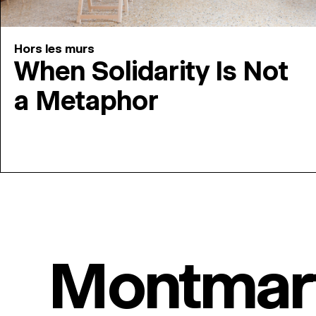
Hors les murs
When Solidarity Is Not
a Metaphor
Montmar