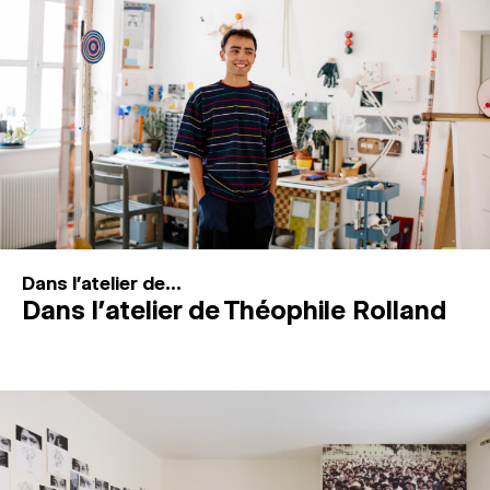
MAGAZINE
ESPACES DE PRATIQUE ARTISTIQUE
↓
Recherche
Connexion
↓
Dans l'atelier de...
Dans l’atelier de Théophile Rolland