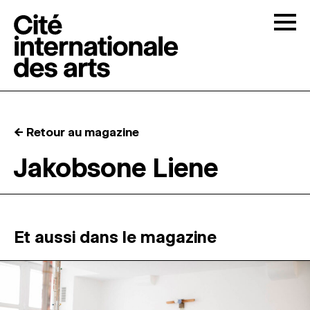
Skip to content
Togg
APPELS À CANDIDATURES
← Retour au magazine
LA CITÉ
↓
Jakobsone Liene
RÉSIDENCES
↓
ATELIERS OUVERTS
Et aussi dans le magazine
PROGRAMMATION