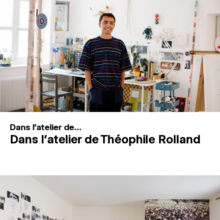
MAGAZINE
ESPACES DE PRATIQUE ARTISTIQUE
↓
Recherche
Connexion
↓
Dans l'atelier de...
Dans l’atelier de Théophile Rolland