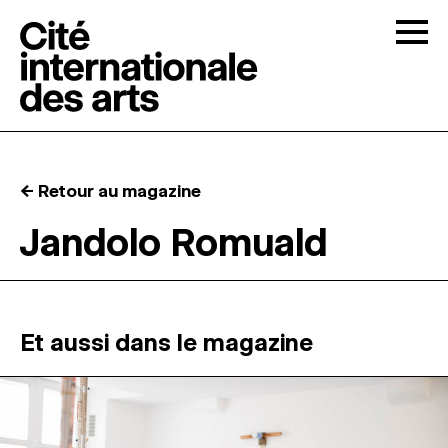
Skip to content
Togg
APPELS À CANDIDATURES
← Retour au magazine
LA CITÉ
↓
Jandolo Romuald
RÉSIDENCES
↓
ATELIERS OUVERTS
Et aussi dans le magazine
PROGRAMMATION