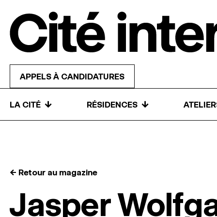
Skip to content
APPELS À CANDIDATURES
↓
↓
LA CITÉ
RÉSIDENCES
ATELIE
← Retour au magazine
Jasper Wolfg