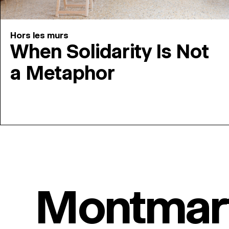
Hors les murs
When Solidarity Is Not
a Metaphor
Montmar