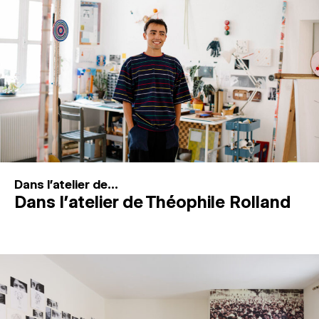
MAGAZINE
ESPACES DE PRATIQUE ARTISTIQUE
↓
Recherche
Connexion
↓
Dans l'atelier de...
Dans l’atelier de Théophile Rolland