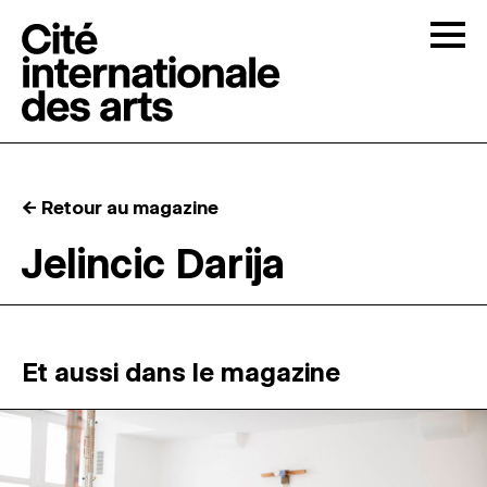
Skip to content
Togg
APPELS À CANDIDATURES
← Retour au magazine
LA CITÉ
↓
Jelincic Darija
RÉSIDENCES
↓
ATELIERS OUVERTS
Et aussi dans le magazine
PROGRAMMATION