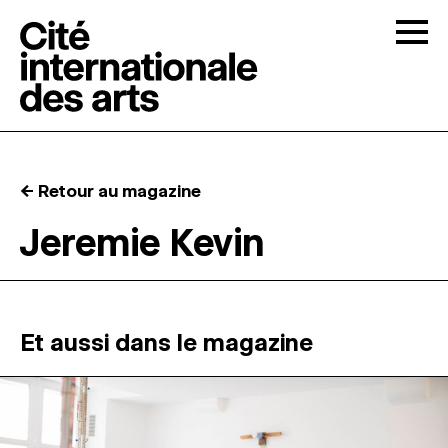
Skip to content
Togg
APPELS À CANDIDATURES
← Retour au magazine
LA CITÉ
↓
Jeremie Kevin
RÉSIDENCES
↓
ATELIERS OUVERTS
Et aussi dans le magazine
PROGRAMMATION