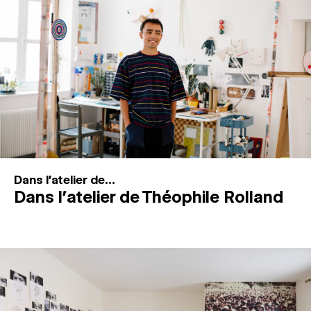
MAGAZINE
ESPACES DE PRATIQUE ARTISTIQUE
↓
Recherche
Connexion
↓
Dans l'atelier de...
Dans l’atelier de Théophile Rolland