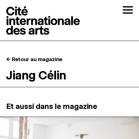
Skip to content
Togg
APPELS À CANDIDATURES
← Retour au magazine
LA CITÉ
↓
Jiang Célin
RÉSIDENCES
↓
ATELIERS OUVERTS
Et aussi dans le magazine
PROGRAMMATION