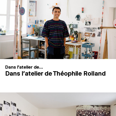
MAGAZINE
ESPACES DE PRATIQUE ARTISTIQUE
↓
Recherche
Connexion
↓
Dans l'atelier de...
Dans l’atelier de Théophile Rolland