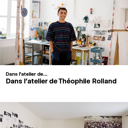
MAGAZINE
ESPACES DE PRATIQUE ARTISTIQUE
↓
Recherche
Connexion
↓
Dans l'atelier de...
Dans l’atelier de Théophile Rolland