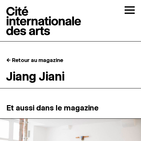
Skip to content
Togg
APPELS À CANDIDATURES
← Retour au magazine
LA CITÉ
↓
Jiang Jiani
RÉSIDENCES
↓
ATELIERS OUVERTS
Et aussi dans le magazine
PROGRAMMATION