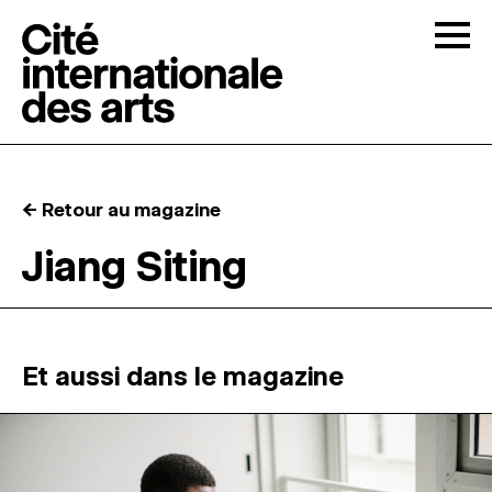
Skip to content
Togg
APPELS À CANDIDATURES
← Retour au magazine
LA CITÉ
↓
Jiang Siting
RÉSIDENCES
↓
ATELIERS OUVERTS
Et aussi dans le magazine
PROGRAMMATION