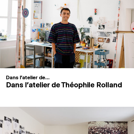
MAGAZINE
ESPACES DE PRATIQUE ARTISTIQUE
↓
Recherche
Connexion
↓
Dans l'atelier de...
Dans l’atelier de Théophile Rolland