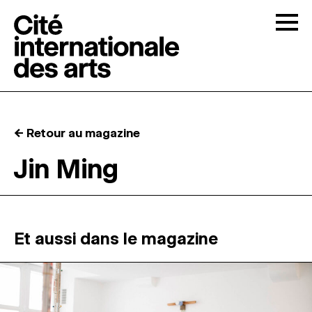
Skip to content
Togg
APPELS À CANDIDATURES
← Retour au magazine
LA CITÉ
↓
Jin Ming
RÉSIDENCES
↓
ATELIERS OUVERTS
Et aussi dans le magazine
PROGRAMMATION