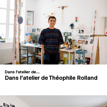
MAGAZINE
ESPACES DE PRATIQUE ARTISTIQUE
↓
Recherche
Connexion
↓
Dans l'atelier de...
Dans l’atelier de Théophile Rolland