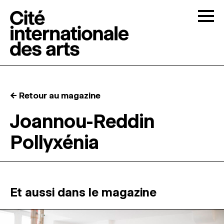
Skip to content
Togg
APPELS À CANDIDATURES
← Retour au magazine
LA CITÉ
↓
Joannou-Reddin
Pollyxénia
RÉSIDENCES
↓
ATELIERS OUVERTS
Et aussi dans le magazine
PROGRAMMATION