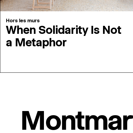
Hors les murs
When Solidarity Is Not
a Metaphor
Montmar