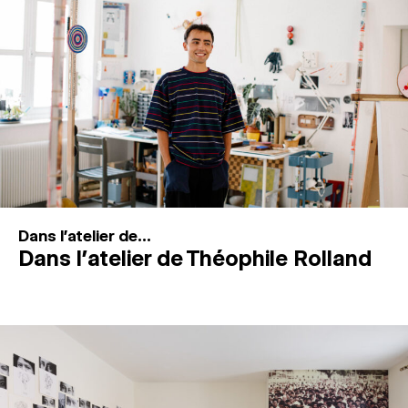
MAGAZINE
ESPACES DE PRATIQUE ARTISTIQUE
↓
Recherche
Connexion
↓
Dans l'atelier de...
Dans l’atelier de Théophile Rolland