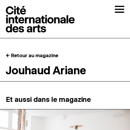
Skip to content
Togg
APPELS À CANDIDATURES
← Retour au magazine
LA CITÉ
↓
Jouhaud Ariane
RÉSIDENCES
↓
ATELIERS OUVERTS
Et aussi dans le magazine
PROGRAMMATION