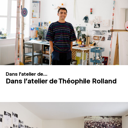
MAGAZINE
ESPACES DE PRATIQUE ARTISTIQUE
↓
Recherche
Connexion
↓
Dans l'atelier de...
Dans l’atelier de Théophile Rolland