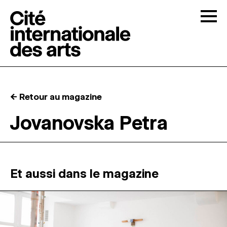
Skip to content
Togg
APPELS À CANDIDATURES
← Retour au magazine
LA CITÉ
↓
Jovanovska Petra
RÉSIDENCES
↓
ATELIERS OUVERTS
Et aussi dans le magazine
PROGRAMMATION