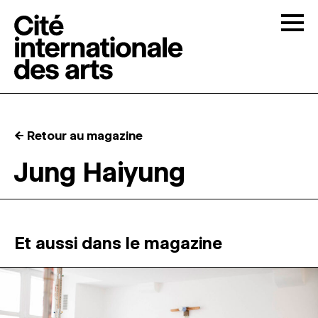
Skip to content
Togg
APPELS À CANDIDATURES
← Retour au magazine
LA CITÉ
↓
Jung Haiyung
RÉSIDENCES
↓
ATELIERS OUVERTS
Et aussi dans le magazine
PROGRAMMATION