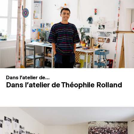
MAGAZINE
ESPACES DE PRATIQUE ARTISTIQUE
↓
Recherche
Connexion
↓
Dans l'atelier de...
Dans l’atelier de Théophile Rolland