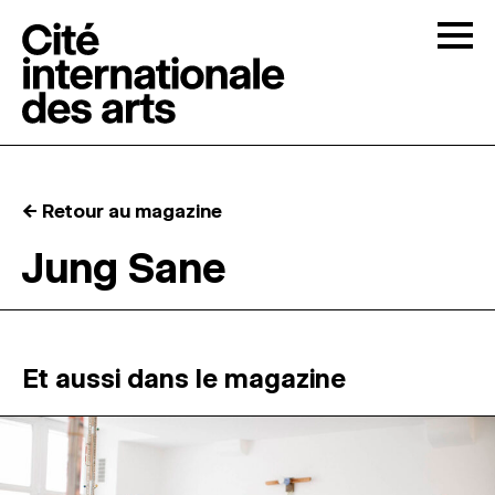
Skip to content
Togg
APPELS À CANDIDATURES
← Retour au magazine
LA CITÉ
↓
Jung Sane
RÉSIDENCES
↓
ATELIERS OUVERTS
Et aussi dans le magazine
PROGRAMMATION