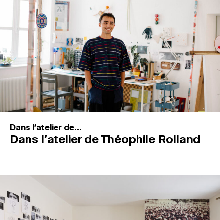
MAGAZINE
ESPACES DE PRATIQUE ARTISTIQUE
↓
Recherche
Connexion
↓
Dans l'atelier de...
Dans l’atelier de Théophile Rolland