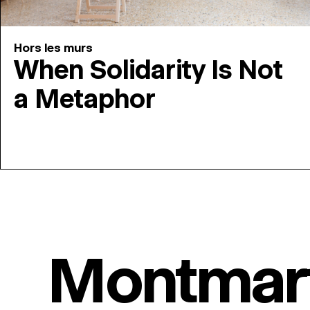
Hors les murs
When Solidarity Is Not
a Metaphor
Montmar