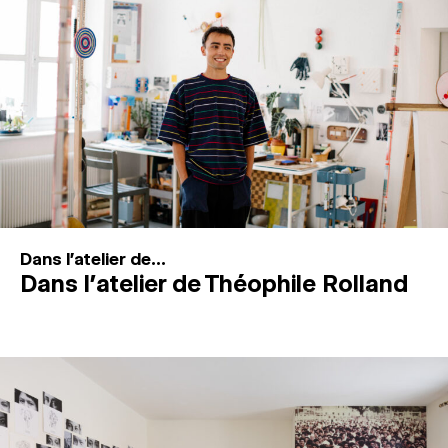
MAGAZINE
ESPACES DE PRATIQUE ARTISTIQUE
↓
Recherche
Connexion
↓
Dans l'atelier de...
Dans l’atelier de Théophile Rolland