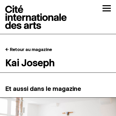
Skip to content
Togg
APPELS À CANDIDATURES
← Retour au magazine
LA CITÉ
↓
Kai Joseph
RÉSIDENCES
↓
ATELIERS OUVERTS
Et aussi dans le magazine
PROGRAMMATION