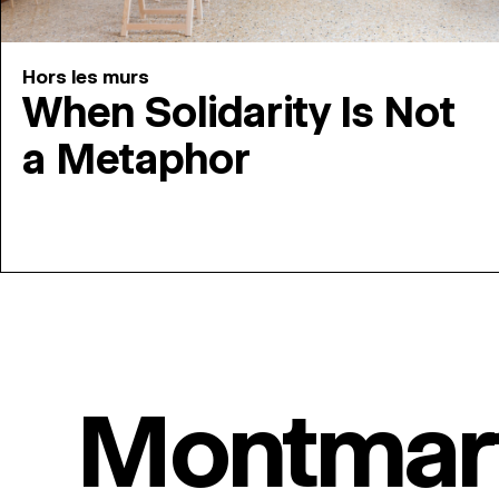
Hors les murs
When Solidarity Is Not
a Metaphor
Montmar