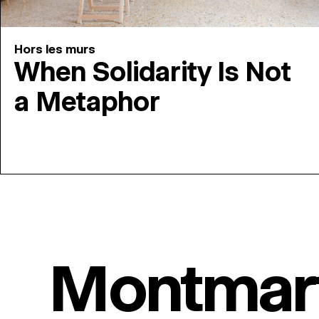
Hors les murs
When Solidarity Is Not
a Metaphor
Montmar