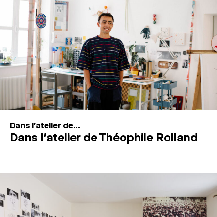
MAGAZINE
ESPACES DE PRATIQUE ARTISTIQUE
↓
Recherche
Connexion
↓
Dans l'atelier de...
Dans l’atelier de Théophile Rolland