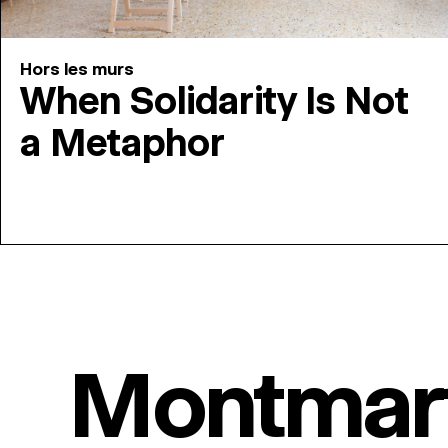
Hors les murs
When Solidarity Is Not
a Metaphor
Montmar