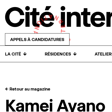
Skip to content
APPELS À CANDIDATURES
↓
↓
LA CITÉ
RÉSIDENCES
ATELIE
← Retour au magazine
Kamei Ayano