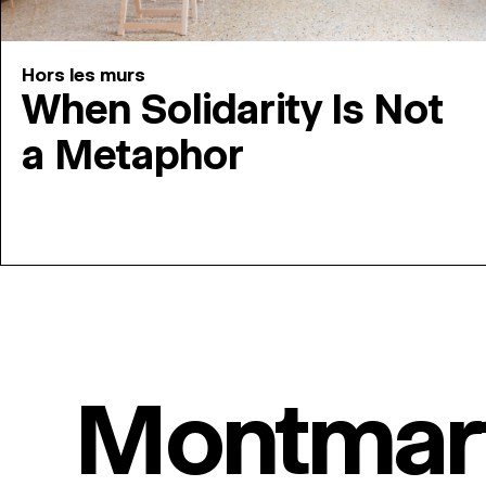
Hors les murs
When Solidarity Is Not
a Metaphor
Montmar