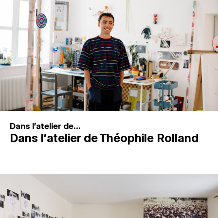
MAGAZINE
ESPACES DE PRATIQUE ARTISTIQUE
↓
Recherche
Connexion
↓
Dans l'atelier de...
Dans l’atelier de Théophile Rolland