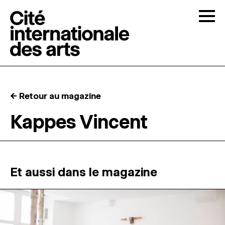
Skip to content
Togg
APPELS À CANDIDATURES
← Retour au magazine
LA CITÉ
↓
Kappes Vincent
RÉSIDENCES
↓
ATELIERS OUVERTS
Et aussi dans le magazine
PROGRAMMATION