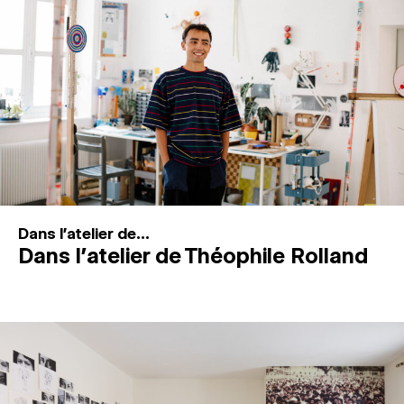
MAGAZINE
ESPACES DE PRATIQUE ARTISTIQUE
↓
Recherche
Connexion
↓
Dans l'atelier de...
Dans l’atelier de Théophile Rolland