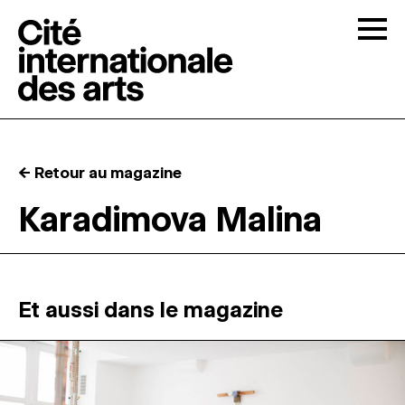
Skip to content
Togg
APPELS À CANDIDATURES
← Retour au magazine
LA CITÉ
↓
Karadimova Malina
RÉSIDENCES
↓
ATELIERS OUVERTS
Et aussi dans le magazine
PROGRAMMATION