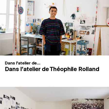
MAGAZINE
ESPACES DE PRATIQUE ARTISTIQUE
↓
Recherche
Connexion
↓
Dans l'atelier de...
Dans l’atelier de Théophile Rolland