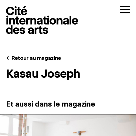
Skip to content
Togg
APPELS À CANDIDATURES
← Retour au magazine
LA CITÉ
↓
Kasau Joseph
RÉSIDENCES
↓
ATELIERS OUVERTS
Et aussi dans le magazine
PROGRAMMATION