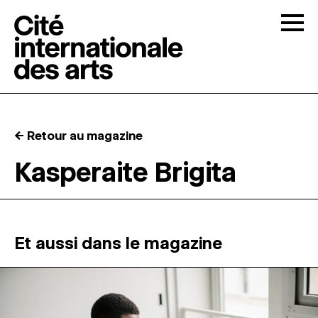
Skip to content
Togg
APPELS À CANDIDATURES
← Retour au magazine
LA CITÉ
↓
Kasperaite Brigita
RÉSIDENCES
↓
ATELIERS OUVERTS
Et aussi dans le magazine
PROGRAMMATION