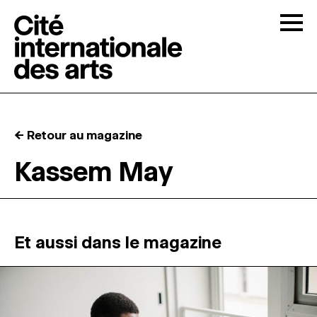
Skip to content
Togg
APPELS À CANDIDATURES
← Retour au magazine
LA CITÉ
↓
Kassem May
RÉSIDENCES
↓
ATELIERS OUVERTS
Et aussi dans le magazine
PROGRAMMATION