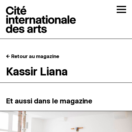
Skip to content
Togg
APPELS À CANDIDATURES
← Retour au magazine
LA CITÉ
↓
Kassir Liana
RÉSIDENCES
↓
ATELIERS OUVERTS
Et aussi dans le magazine
PROGRAMMATION