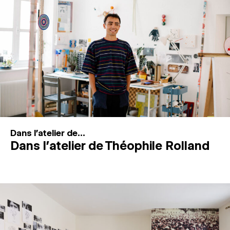
MAGAZINE
ESPACES DE PRATIQUE ARTISTIQUE
↓
Recherche
Connexion
↓
Dans l'atelier de...
Dans l’atelier de Théophile Rolland