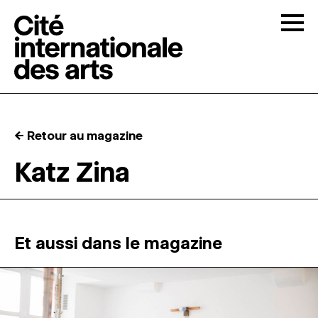
Skip to content
Togg
APPELS À CANDIDATURES
← Retour au magazine
LA CITÉ
↓
Katz Zina
RÉSIDENCES
↓
ATELIERS OUVERTS
Et aussi dans le magazine
PROGRAMMATION