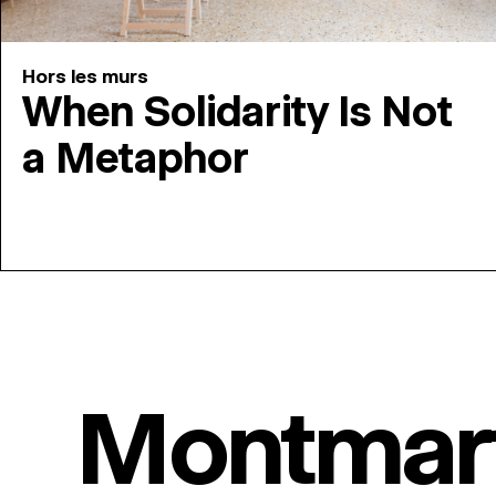
Hors les murs
When Solidarity Is Not
a Metaphor
Montmar