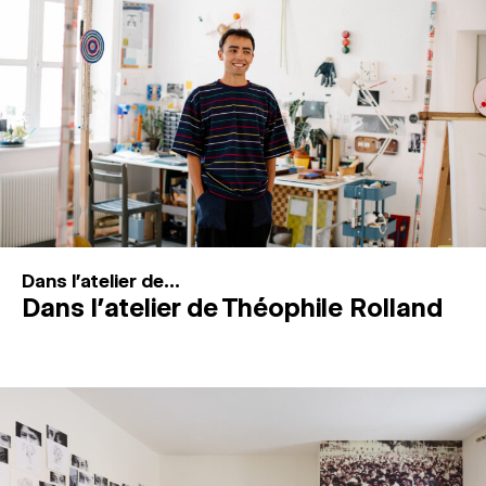
MAGAZINE
ESPACES DE PRATIQUE ARTISTIQUE
↓
Recherche
Connexion
↓
Dans l'atelier de...
Dans l’atelier de Théophile Rolland