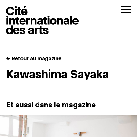
Skip to content
Togg
APPELS À CANDIDATURES
← Retour au magazine
LA CITÉ
↓
Kawashima Sayaka
RÉSIDENCES
↓
ATELIERS OUVERTS
Et aussi dans le magazine
PROGRAMMATION