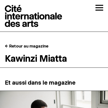
Skip to content
Togg
APPELS À CANDIDATURES
← Retour au magazine
LA CITÉ
↓
Kawinzi Miatta
RÉSIDENCES
↓
ATELIERS OUVERTS
Et aussi dans le magazine
PROGRAMMATION