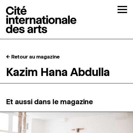
Skip to content
Togg
APPELS À CANDIDATURES
← Retour au magazine
LA CITÉ
↓
Kazim Hana Abdulla
RÉSIDENCES
↓
ATELIERS OUVERTS
Et aussi dans le magazine
PROGRAMMATION