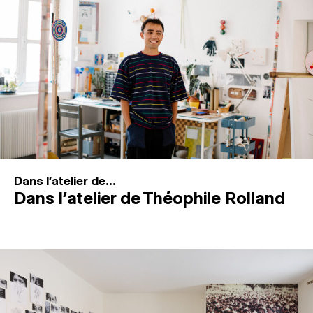
MAGAZINE
ESPACES DE PRATIQUE ARTISTIQUE
↓
Recherche
Connexion
↓
Dans l'atelier de...
Dans l’atelier de Théophile Rolland