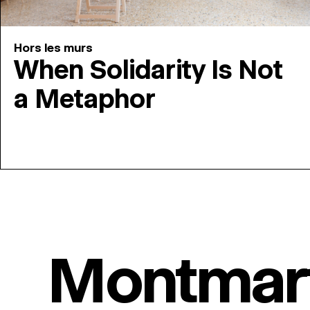
Hors les murs
When Solidarity Is Not
a Metaphor
Montmar