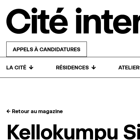
Skip to content
APPELS À CANDIDATURES
↓
↓
LA CITÉ
RÉSIDENCES
ATELIE
← Retour au magazine
Kellokumpu S