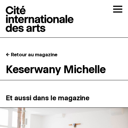
Skip to content
Togg
APPELS À CANDIDATURES
← Retour au magazine
LA CITÉ
↓
Keserwany Michelle
RÉSIDENCES
↓
ATELIERS OUVERTS
Et aussi dans le magazine
PROGRAMMATION