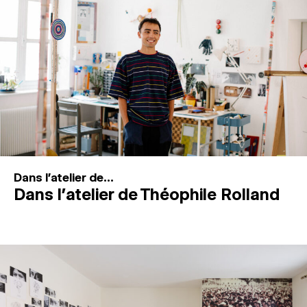
MAGAZINE
ESPACES DE PRATIQUE ARTISTIQUE
↓
Recherche
Connexion
↓
Dans l'atelier de...
Dans l’atelier de Théophile Rolland