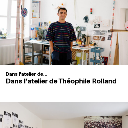
MAGAZINE
ESPACES DE PRATIQUE ARTISTIQUE
↓
Recherche
Connexion
↓
Dans l'atelier de...
Dans l’atelier de Théophile Rolland