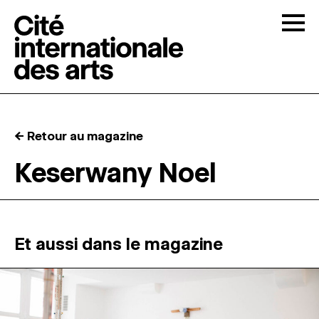
Skip to content
Togg
APPELS À CANDIDATURES
← Retour au magazine
LA CITÉ
↓
Keserwany Noel
RÉSIDENCES
↓
ATELIERS OUVERTS
Et aussi dans le magazine
PROGRAMMATION