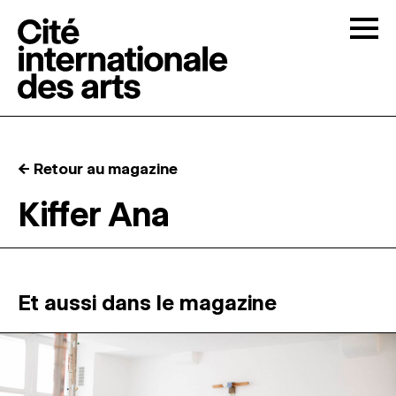
Skip to content
Togg
APPELS À CANDIDATURES
← Retour au magazine
LA CITÉ
↓
Kiffer Ana
RÉSIDENCES
↓
ATELIERS OUVERTS
Et aussi dans le magazine
PROGRAMMATION