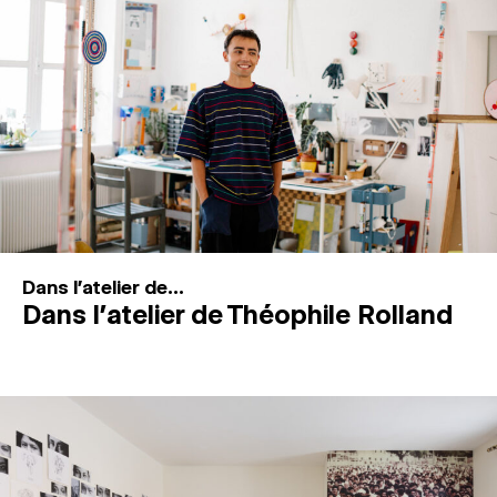
MAGAZINE
ESPACES DE PRATIQUE ARTISTIQUE
↓
Recherche
Connexion
↓
Dans l'atelier de...
Dans l’atelier de Théophile Rolland