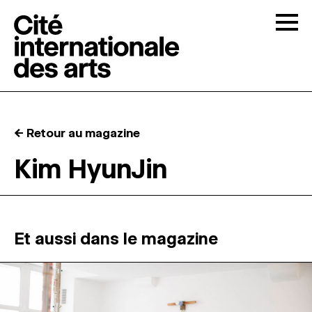
Skip to content
Togg
APPELS À CANDIDATURES
← Retour au magazine
LA CITÉ
↓
Kim HyunJin
RÉSIDENCES
↓
ATELIERS OUVERTS
Et aussi dans le magazine
PROGRAMMATION