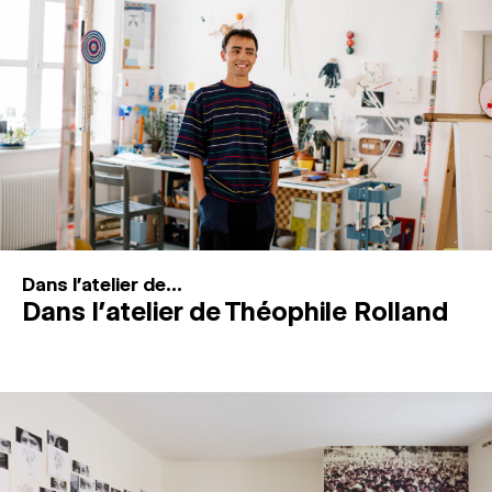
MAGAZINE
ESPACES DE PRATIQUE ARTISTIQUE
↓
Recherche
Connexion
↓
Dans l'atelier de...
Dans l’atelier de Théophile Rolland