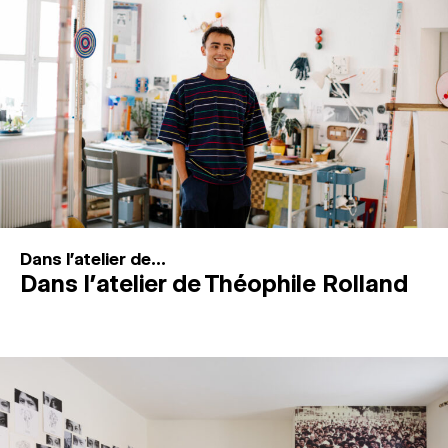
MAGAZINE
ESPACES DE PRATIQUE ARTISTIQUE
↓
Recherche
Connexion
↓
Dans l'atelier de...
Dans l’atelier de Théophile Rolland