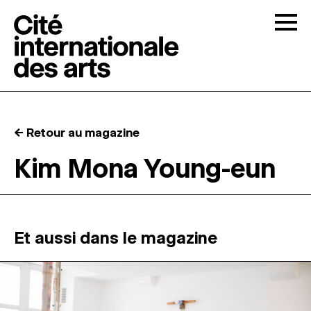
Skip to content
Togg
APPELS À CANDIDATURES
← Retour au magazine
LA CITÉ
↓
Kim Mona Young-eun
RÉSIDENCES
↓
ATELIERS OUVERTS
Et aussi dans le magazine
PROGRAMMATION