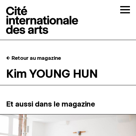
Skip to content
Togg
APPELS À CANDIDATURES
← Retour au magazine
LA CITÉ
↓
Kim YOUNG HUN
RÉSIDENCES
↓
ATELIERS OUVERTS
Et aussi dans le magazine
PROGRAMMATION