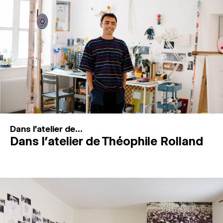
MAGAZINE
ESPACES DE PRATIQUE ARTISTIQUE
↓
Recherche
Connexion
↓
Dans l'atelier de...
Dans l’atelier de Théophile Rolland