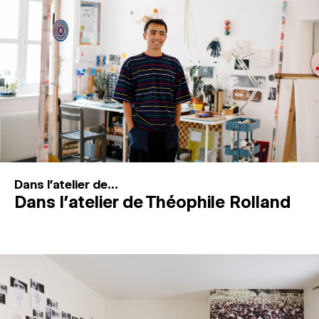
MAGAZINE
ESPACES DE PRATIQUE ARTISTIQUE
↓
Recherche
Connexion
↓
Dans l'atelier de...
Dans l’atelier de Théophile Rolland