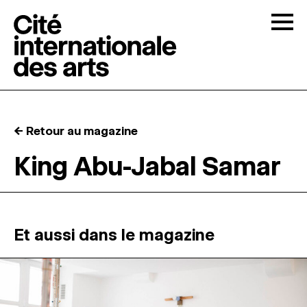
Skip to content
Togg
APPELS À CANDIDATURES
← Retour au magazine
LA CITÉ
↓
King Abu-Jabal Samar
RÉSIDENCES
↓
ATELIERS OUVERTS
Et aussi dans le magazine
PROGRAMMATION