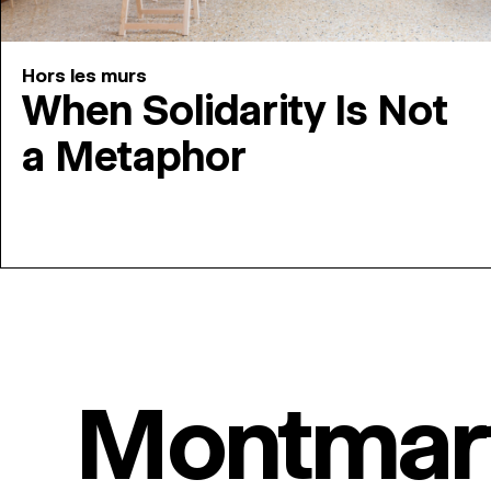
Hors les murs
When Solidarity Is Not
a Metaphor
Montmar