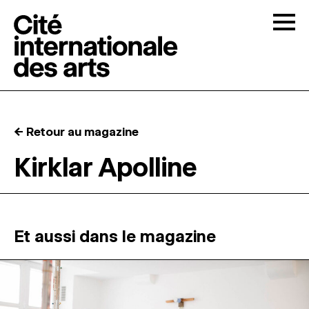
Skip to content
Togg
APPELS À CANDIDATURES
← Retour au magazine
LA CITÉ
↓
Kirklar Apolline
RÉSIDENCES
↓
ATELIERS OUVERTS
Et aussi dans le magazine
PROGRAMMATION