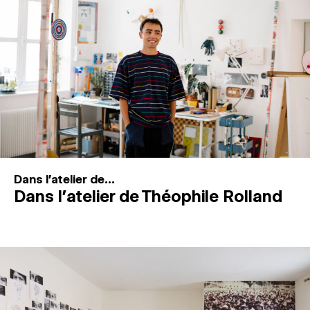
MAGAZINE
ESPACES DE PRATIQUE ARTISTIQUE
↓
Recherche
Connexion
↓
Dans l'atelier de...
Dans l’atelier de Théophile Rolland