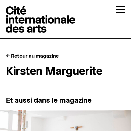
Skip to content
Togg
APPELS À CANDIDATURES
← Retour au magazine
LA CITÉ
↓
Kirsten Marguerite
RÉSIDENCES
↓
ATELIERS OUVERTS
Et aussi dans le magazine
PROGRAMMATION