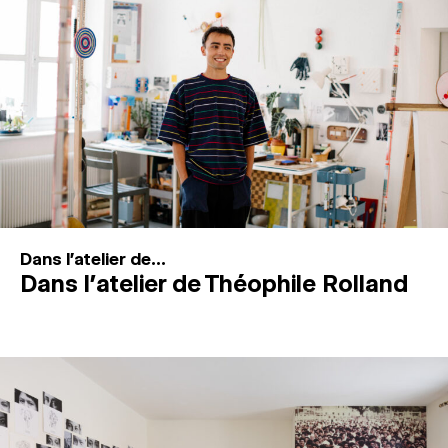
MAGAZINE
ESPACES DE PRATIQUE ARTISTIQUE
↓
Recherche
Connexion
↓
Dans l'atelier de...
Dans l’atelier de Théophile Rolland