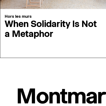
Hors les murs
When Solidarity Is Not
a Metaphor
Montmar