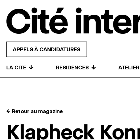
Skip to content
APPELS À CANDIDATURES
↓
↓
LA CITÉ
RÉSIDENCES
ATELIE
← Retour au magazine
Klapheck Kon