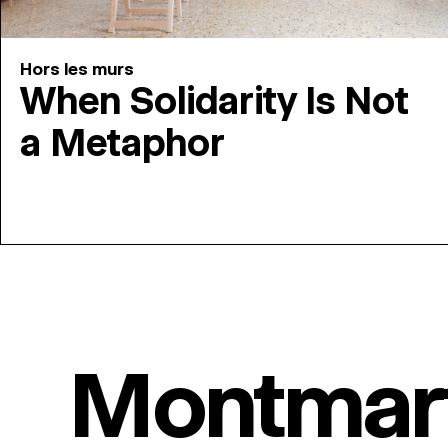
Hors les murs
When Solidarity Is Not
a Metaphor
Montmar